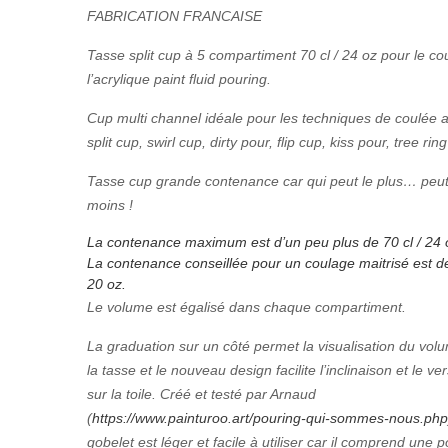
FABRICATION FRANCAISE
Tasse split cup à 5 compartiment 70 cl / 24 oz pour le c
l’acrylique paint fluid pouring.
Cup multi channel idéale pour les techniques de coulée a
split cup, swirl cup, dirty pour, flip cup, kiss pour, tree rin
Tasse cup grande contenance car qui peut le plus… peut
moins !
La contenance maximum est d’un peu plus de 70 cl / 24 
La contenance conseillée pour un coulage maitrisé est de
20 oz.
Le volume est égalisé dans chaque compartiment.
La graduation sur un côté permet la visualisation du vo
la tasse et le nouveau design facilite l’inclinaison et le v
sur la toile. Créé et testé par Arnaud
(
https://www.painturoo.art/pouring-qui-sommes-nous.php
gobelet est léger et facile à utiliser car il comprend une 