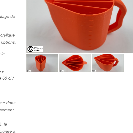
oulage de
crylique
g ribbons.
 le
oz.
 60 cl /
lume dans
ersement
), le
poignée à