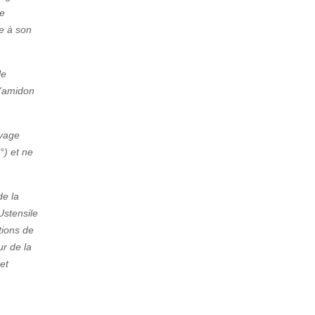
le
e à son
le
l'amidon
yage
°) et ne
de la
Ustensile
tions de
ur de la
 et