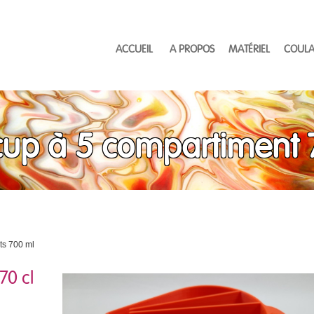
ACCUEIL
A PROPOS
MATÉRIEL
COULA
 cup à 5 compartiment 7
ts 700 ml
70 cl