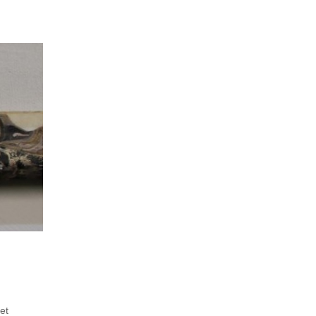
FINITION
Le séchage
27 Avril 2020
et
Le coulage d'une toile pouring acrylique fluide doit séch