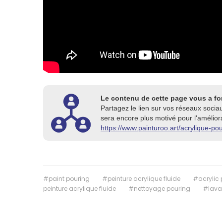
Le contenu de cette page vous a fo
Partagez le lien sur vos réseaux socia
sera encore plus motivé pour l'améliora
https://www.painturoo.art/acrylique-po
#paint pouring
#peinture acrylique fluide
#acrylic 
peinture acrylique fluide
#nettoyage pouring
#lava