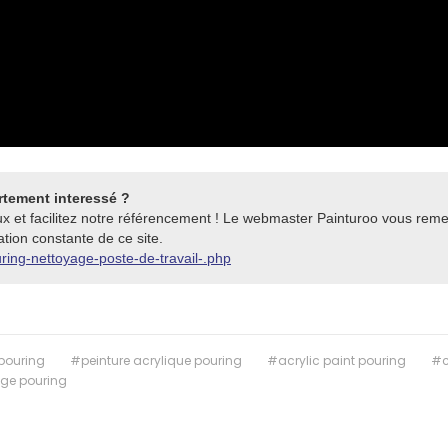
rtement interessé ?
ux et facilitez notre référencement ! Le webmaster Painturoo vous reme
tion constante de ce site.
uring-nettoyage-poste-de-travail-.php
pouring
#peinture acrylique pouring
#acrylic paint pouring
#c
ge pouring