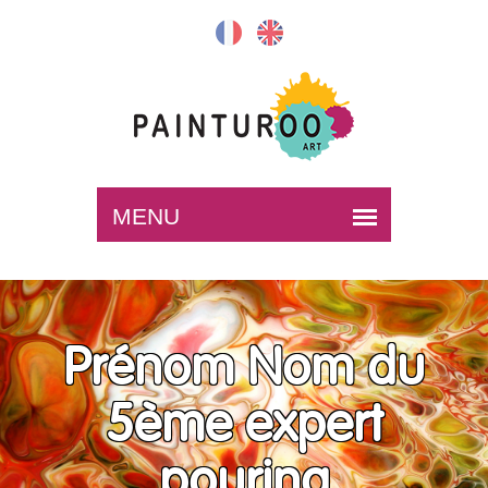
Prénom Nom du
5ème expert
pouring